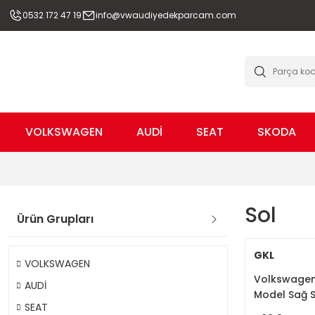
0532 172 47 19
info@vwaudiyedekparcam.com
VOLKSWAGEN
AUDİ
SEAT
SKODA
Sol
Ürün Grupları
GKL
VOLKSWAGEN
Volkswagen 
AUDİ
Model Sağ S
SEAT