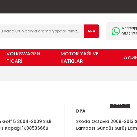
Whatsapp 
ARA
0532 172
VOLKSWAGEN
MOTOR YAĞI VE
AYDI
TİCARİ
KATKILAR
Tükendi
DPA
Golf 5 2004-2009 Sisli
Skoda Octavia 2009-2013 So
is Kapağı 1K0853666B
Lambası Gündüz Sürüş Lam
1Z0941701C