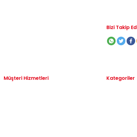
Bizi Takip Ed
Müşteri Hizmetleri
Kategoriler
İletişim
Volkswagen 
Sipariş Takibi
Audi Yedek P
Destek Talebi
Seat Yedek P
Kargo ve Teslimat
Skoda Yedek 
Alışveriş Sepetim
VW Ticari Ye
Hakkımızda
Motor Yağ & 