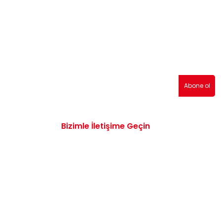
erden haberdar olmak için abone olabilirsiniz!
Abone ol
Bizimle İletişime Geçin
0532 172 47 19
info@vwaudiyedekparcam.com
Mimar Sinan, Çorum TR, Sanayi Sitesi 15.
Sk. no:13, 19100