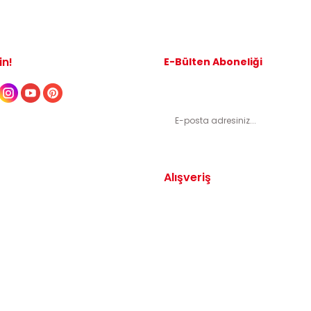
in!
E-Bülten Aboneliği
Kampanyalardan ve indirimli ürünl
Alışveriş
Yedek Parça
Mesafeli Satış Sözleşmesi
arça
Gizlilik ve Güvenlik
arça
İptal ve İade Şartları
Parça
Sıkça Sorulan Sorular
dek Parça
Katkı