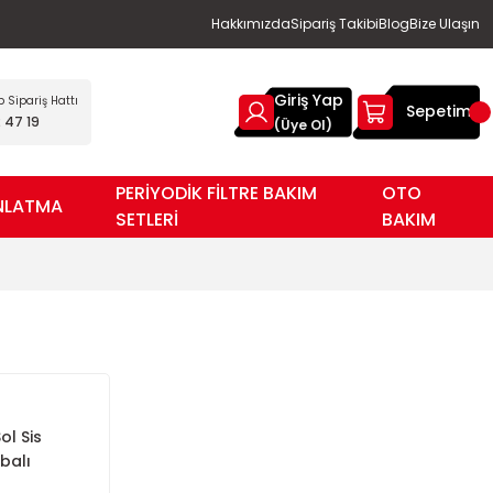
Hakkımızda
Sipariş Takibi
Blog
Bize Ulaşın
Giriş Yap
Sipariş Hattı
Sepetim
 47 19
(Üye Ol)
PERİYODİK FİLTRE BAKIM
OTO
NLATMA
SETLERİ
BAKIM
l Sis
balı