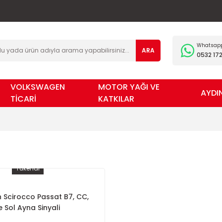
Whatsapp 
ARA
0532 172
VOLKSWAGEN
MOTOR YAĞI VE
AYDI
TİCARİ
KATKILAR
Tükendi
Scirocco Passat B7, CC,
e Sol Ayna Sinyali