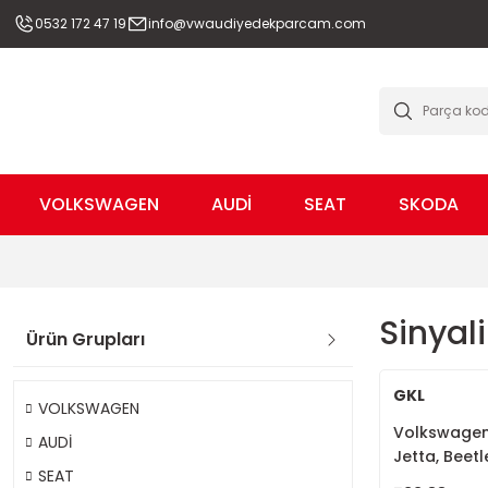
0532 172 47 19
info@vwaudiyedekparcam.com
VOLKSWAGEN
AUDİ
SEAT
SKODA
Sinyali
Ürün Grupları
GKL
VOLKSWAGEN
Volkswagen 
AUDİ
Jetta, Beetl
SEAT
3C8949101D