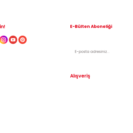
in!
E-Bülten Aboneliği
Kampanyalardan ve indirimli ürünl
Alışveriş
Yedek Parça
Mesafeli Satış Sözleşmesi
arça
Gizlilik ve Güvenlik
arça
İptal ve İade Şartları
Parça
Sıkça Sorulan Sorular
dek Parça
Katkı