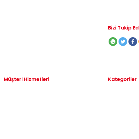
Bizi Takip Ed
Müşteri Hizmetleri
Kategoriler
İletişim
Volkswagen 
Sipariş Takibi
Audi Yedek P
Destek Talebi
Seat Yedek P
Kargo ve Teslimat
Skoda Yedek 
Alışveriş Sepetim
VW Ticari Ye
Hakkımızda
Motor Yağ & 