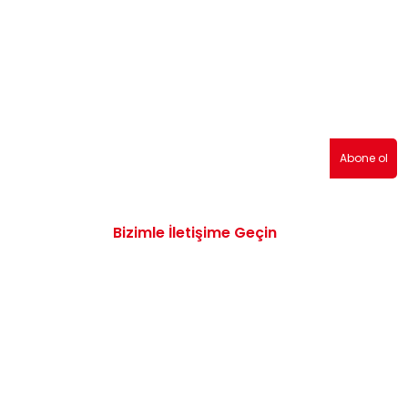
erden haberdar olmak için abone olabilirsiniz!
Abone ol
Bizimle İletişime Geçin
0532 172 47 19
info@vwaudiyedekparcam.com
Mimar Sinan, Çorum TR, Sanayi Sitesi 15.
Sk. no:13, 19100