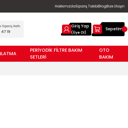
Hakkımızda
Sipariş Takibi
Blog
Bize Ulaşın
Giriş Yap
Sipariş Hattı
Sepetim
 47 19
(Üye Ol)
PERİYODİK FİLTRE BAKIM
OTO
NLATMA
SETLERİ
BAKIM