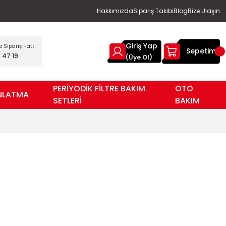
Hakkımızda
Sipariş Takibi
Blog
Bize Ulaşın
Giriş Yap
Sipariş Hattı
Sepetim
 47 19
(Üye Ol)
PERİYODİK FİLTRE BAKIM
OTO
NLATMA
SETLERİ
BAKIM