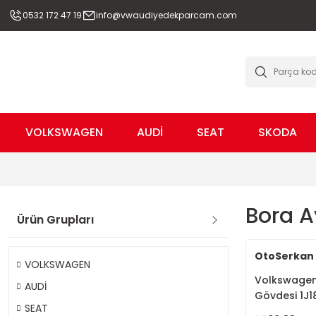
0532 172 47 19
info@vwaudiyedekparcam.com
VOLKSWAGEN
AUDİ
SEAT
SKODA
Bora 
Ürün Grupları
OtoSerkan
VOLKSWAGEN
Volkswagen 
AUDİ
Gövdesi 1J
SEAT