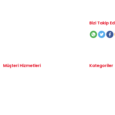
Bizi Takip Ed
Müşteri Hizmetleri
Kategoriler
İletişim
Volkswagen 
Sipariş Takibi
Audi Yedek P
Destek Talebi
Seat Yedek P
Kargo ve Teslimat
Skoda Yedek 
Alışveriş Sepetim
VW Ticari Ye
Hakkımızda
Motor Yağ & 