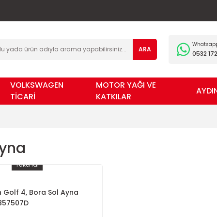
Whatsapp 
ARA
0532 172
VOLKSWAGEN
MOTOR YAĞI VE
AYDI
TİCARİ
KATKILAR
Ayna
Tükendi
Golf 4, Bora Sol Ayna
1857507D