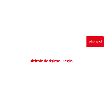
erden haberdar olmak için abone olabilirsiniz!
Abone ol
Bizimle İletişime Geçin
0532 172 47 19
info@vwaudiyedekparcam.com
Mimar Sinan, Çorum TR, Sanayi Sitesi 15.
Sk. no:13, 19100