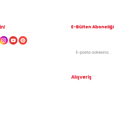
in!
E-Bülten Aboneliği
Kampanyalardan ve indirimli ürünl
Alışveriş
Yedek Parça
Mesafeli Satış Sözleşmesi
arça
Gizlilik ve Güvenlik
arça
İptal ve İade Şartları
Parça
Sıkça Sorulan Sorular
dek Parça
Katkı