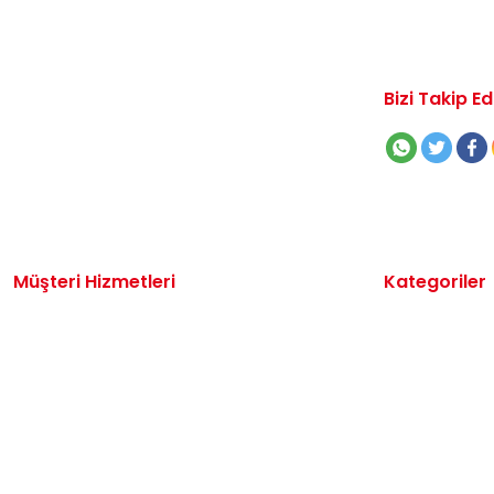
Bizi Takip Ed
Müşteri Hizmetleri
Kategoriler
İletişim
Volkswagen 
Sipariş Takibi
Audi Yedek P
Destek Talebi
Seat Yedek P
Kargo ve Teslimat
Skoda Yedek 
Alışveriş Sepetim
VW Ticari Ye
Hakkımızda
Motor Yağ & 