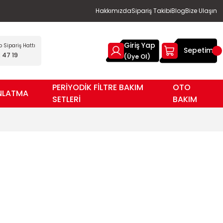
Hakkımızda
Sipariş Takibi
Blog
Bize Ulaşın
Giriş Yap
Sipariş Hattı
Sepetim
 47 19
(Üye Ol)
PERİYODİK FİLTRE BAKIM
OTO
NLATMA
SETLERİ
BAKIM