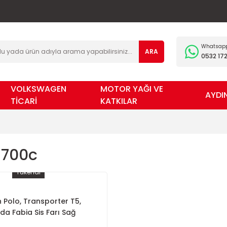
Whatsapp 
ARA
0532 172
VOLKSWAGEN
MOTOR YAĞI VE
AYDI
TİCARİ
KATKILAR
1700c
Tükendi
Polo, Transporter T5,
da Fabia Sis Farı Sağ