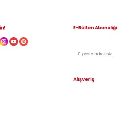
in!
E-Bülten Aboneliği
Kampanyalardan ve indirimli ürünl
Alışveriş
Yedek Parça
Mesafeli Satış Sözleşmesi
arça
Gizlilik ve Güvenlik
arça
İptal ve İade Şartları
Parça
Sıkça Sorulan Sorular
dek Parça
Katkı