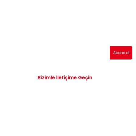
erden haberdar olmak için abone olabilirsiniz!
Abone ol
Bizimle İletişime Geçin
0532 172 47 19
info@vwaudiyedekparcam.com
Mimar Sinan, Çorum TR, Sanayi Sitesi 15.
Sk. no:13, 19100