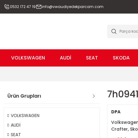
0532 172 47 19
info@vwaudiyedekparcam.com
VOLKSWAGEN
AUDİ
SEAT
SKODA
7h094
Ürün Grupları
DPA
VOLKSWAGEN
Volkswagen 
AUDİ
Crafter, Sko
SEAT
7H0941700